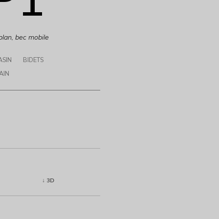
plan, bec mobile
ASIN
BIDETS
AIN
↓ 3D