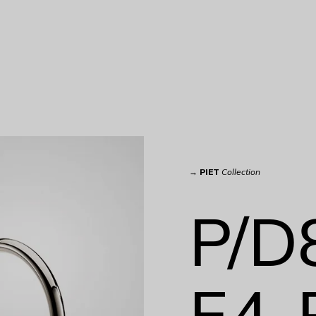
→
PIET
Collection
P/D
E4-