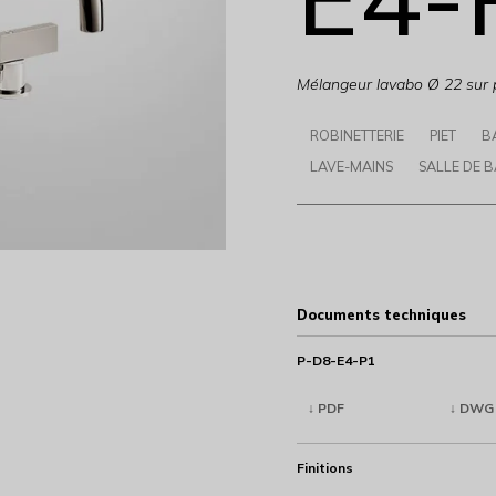
Mélangeur lavabo Ø 22 sur 
ROBINETTERIE
PIET
B
LAVE-MAINS
SALLE DE B
Documents techniques
P-D8-E4-P1
↓ PDF
↓ DWG
Finitions