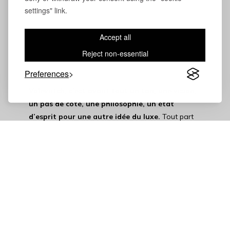
settings" link.
Accept all
Reject non-essential
Preferences
Volevatch, c’est avant tout un ton, une vision,
un pas de côté, une philosophie, un état
d’esprit pour une autre idée du luxe.
Tout part
d’une ligne, d’un trait dessiné à la main. Une
esquisse qui répond à une attente, un besoin, un
confort, voire une innovation. Puis, artistes et
artisans de notre Manufacture s’affairent entre
savoir, savoir-faire et transmission de gestes
justes, assurés. Car la robinetterie et l’univers du
bain nécessitent minutie, application, précision. Pas
de place pour l’approximatif ou l’improvisé. Tout se