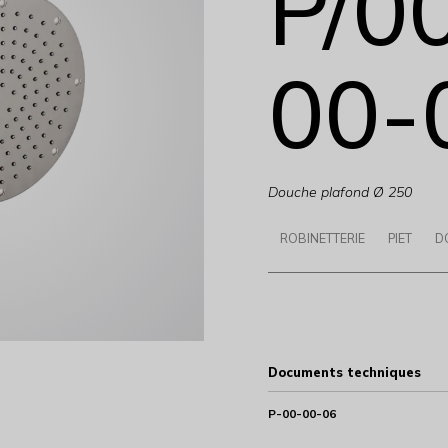
P/0
00-
Douche plafond Ø 250
ROBINETTERIE
PIET
D
Documents techniques
P-00-00-06