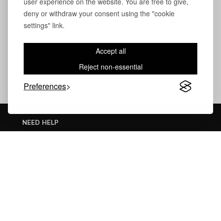
user experience on the website. You are free to give,
deny or withdraw your consent using the "cookie
settings" link.
Accept all
Reject non-essential
Preferences
NEED HELP
Collection Advice
Manufacturing Lead Times
Delivery & Warranties
After-Sales Service
Technical Advice
Finishes Care Guide
CONTACT US