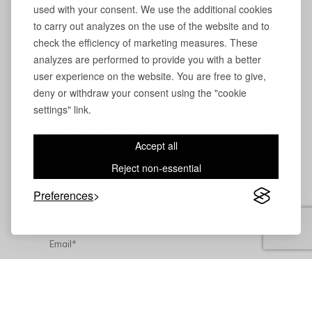
used with your consent. We use the additional cookies
to carry out analyzes on the use of the website and to
check the efficiency of marketing measures. These
analyzes are performed to provide you with a better
A project or a question?
Our team will be happy
user experience on the website. You are free to give,
to assist you. Please complete the form below.
deny or withdraw your consent using the "cookie
settings" link.
Accept all
Reject non-essential
Preferences